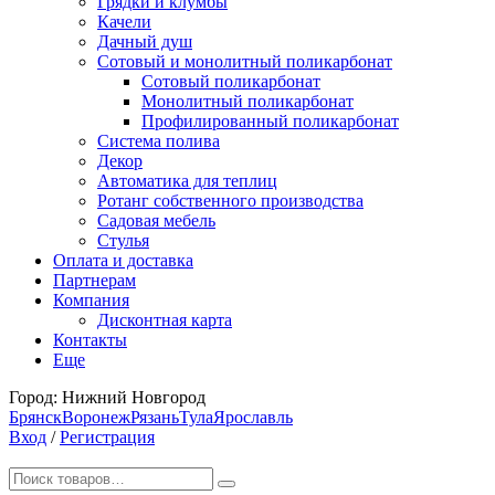
Грядки и клумбы
Качели
Дачный душ
Сотовый и монолитный поликарбонат
Сотовый поликарбонат
Монолитный поликарбонат
Профилированный поликарбонат
Система полива
Декор
Автоматика для теплиц
Ротанг собственного производства
Садовая мебель
Стулья
Оплата и доставка
Партнерам
Компания
Дисконтная карта
Контакты
Еще
Город:
Нижний Новгород
Брянск
Воронеж
Рязань
Тула
Ярославль
Вход
/
Регистрация