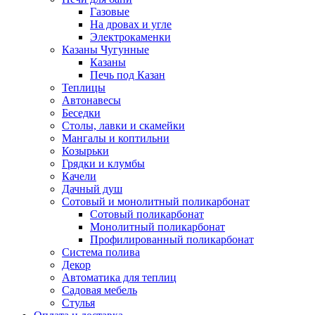
Газовые
На дровах и угле
Электрокаменки
Казаны Чугунные
Казаны
Печь под Казан
Теплицы
Автонавесы
Беседки
Столы, лавки и скамейки
Мангалы и коптильни
Козырьки
Грядки и клумбы
Качели
Дачный душ
Сотовый и монолитный поликарбонат
Сотовый поликарбонат
Монолитный поликарбонат
Профилированный поликарбонат
Система полива
Декор
Автоматика для теплиц
Садовая мебель
Стулья