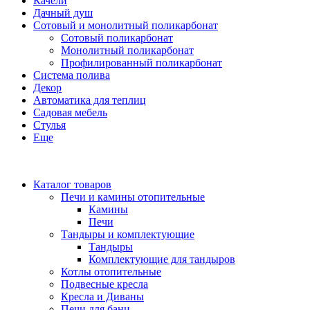
Качели
Дачный душ
Сотовый и монолитный поликарбонат
Сотовый поликарбонат
Монолитный поликарбонат
Профилированный поликарбонат
Система полива
Декор
Автоматика для теплиц
Садовая мебель
Стулья
Еще
Каталог товаров
Печи и камины отопительные
Камины
Печи
Тандыры и комплектующие
Тандыры
Комплектующие для тандыров
Котлы отопительные
Подвесные кресла
Кресла и Диваны
Печи для бани