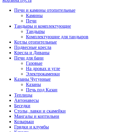
Корзина пуста
Печи и камины отопительные
Камины
Печи
Тандыры и комплектующие
Тандыры
Комплектующие для тандыров
Котлы отопительные
Подвесные кресла
Кресла и Диваны
Печи для бани
Газовые
На дровах и угле
Электрокаменки
Казаны Чугунные
Казаны
Печь под Казан
Теплицы
Автонавесы
Беседки
Столы, лавки и скамейки
Мангалы и коптильни
Козырьки
Грядки и клумбы