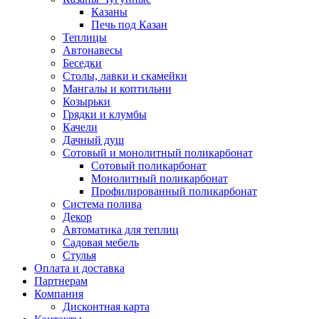
Казаны
Печь под Казан
Теплицы
Автонавесы
Беседки
Столы, лавки и скамейки
Мангалы и коптильни
Козырьки
Грядки и клумбы
Качели
Дачный душ
Сотовый и монолитный поликарбонат
Сотовый поликарбонат
Монолитный поликарбонат
Профилированный поликарбонат
Система полива
Декор
Автоматика для теплиц
Садовая мебель
Стулья
Оплата и доставка
Партнерам
Компания
Дисконтная карта