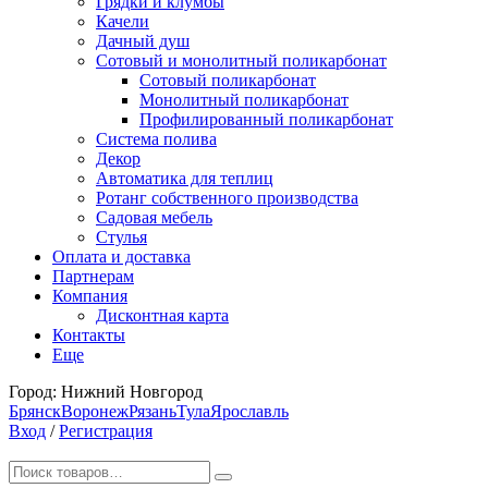
Грядки и клумбы
Качели
Дачный душ
Сотовый и монолитный поликарбонат
Сотовый поликарбонат
Монолитный поликарбонат
Профилированный поликарбонат
Система полива
Декор
Автоматика для теплиц
Ротанг собственного производства
Садовая мебель
Стулья
Оплата и доставка
Партнерам
Компания
Дисконтная карта
Контакты
Еще
Город:
Нижний Новгород
Брянск
Воронеж
Рязань
Тула
Ярославль
Вход
/
Регистрация