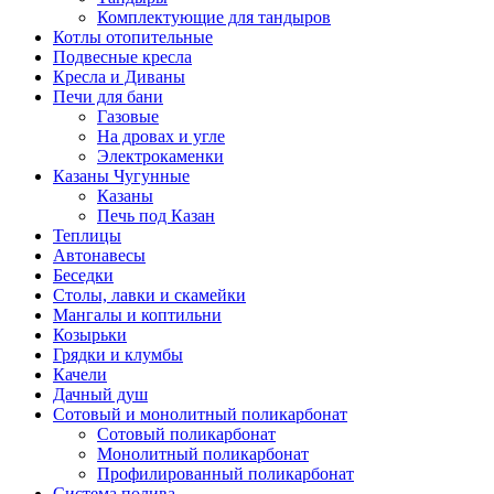
Комплектующие для тандыров
Котлы отопительные
Подвесные кресла
Кресла и Диваны
Печи для бани
Газовые
На дровах и угле
Электрокаменки
Казаны Чугунные
Казаны
Печь под Казан
Теплицы
Автонавесы
Беседки
Столы, лавки и скамейки
Мангалы и коптильни
Козырьки
Грядки и клумбы
Качели
Дачный душ
Сотовый и монолитный поликарбонат
Сотовый поликарбонат
Монолитный поликарбонат
Профилированный поликарбонат
Система полива