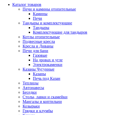
Каталог товаров
Печи и камины отопительные
Камины
Печи
Тандыры и комплектующие
Тандыры
Комплектующие для тандыров
Котлы отопительные
Подвесные кресла
Кресла и Диваны
Печи для бани
Газовые
На дровах и угле
Электрокаменки
Казаны Чугунные
Казаны
Печь под Казан
Теплицы
Автонавесы
Беседки
Столы, лавки и скамейки
Мангалы и коптильни
Козырьки
Грядки и клумбы