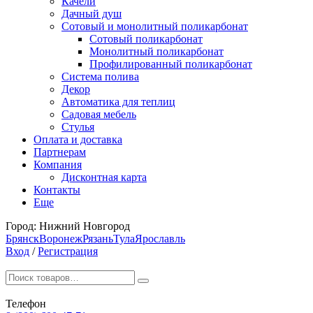
Качели
Дачный душ
Сотовый и монолитный поликарбонат
Сотовый поликарбонат
Монолитный поликарбонат
Профилированный поликарбонат
Система полива
Декор
Автоматика для теплиц
Садовая мебель
Стулья
Оплата и доставка
Партнерам
Компания
Дисконтная карта
Контакты
Еще
Город:
Нижний Новгород
Брянск
Воронеж
Рязань
Тула
Ярославль
Вход
/
Регистрация
Телефон