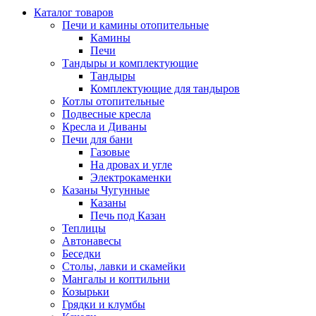
Каталог товаров
Печи и камины отопительные
Камины
Печи
Тандыры и комплектующие
Тандыры
Комплектующие для тандыров
Котлы отопительные
Подвесные кресла
Кресла и Диваны
Печи для бани
Газовые
На дровах и угле
Электрокаменки
Казаны Чугунные
Казаны
Печь под Казан
Теплицы
Автонавесы
Беседки
Столы, лавки и скамейки
Мангалы и коптильни
Козырьки
Грядки и клумбы