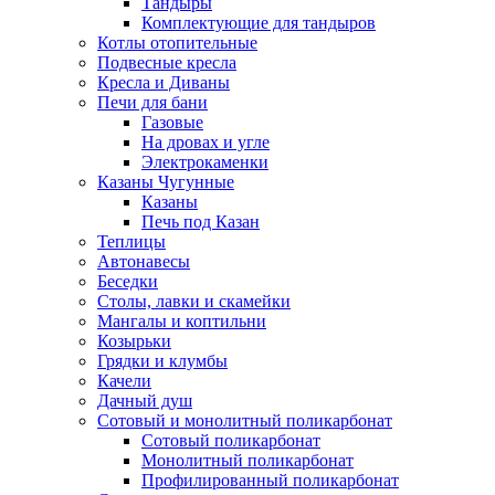
Тандыры
Комплектующие для тандыров
Котлы отопительные
Подвесные кресла
Кресла и Диваны
Печи для бани
Газовые
На дровах и угле
Электрокаменки
Казаны Чугунные
Казаны
Печь под Казан
Теплицы
Автонавесы
Беседки
Столы, лавки и скамейки
Мангалы и коптильни
Козырьки
Грядки и клумбы
Качели
Дачный душ
Сотовый и монолитный поликарбонат
Сотовый поликарбонат
Монолитный поликарбонат
Профилированный поликарбонат