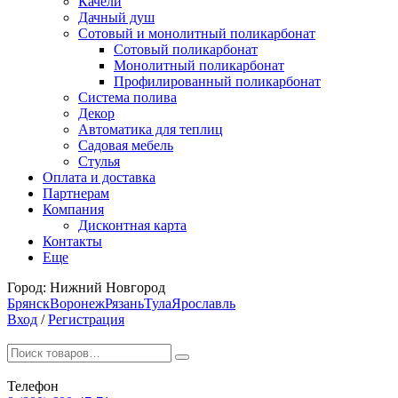
Качели
Дачный душ
Сотовый и монолитный поликарбонат
Сотовый поликарбонат
Монолитный поликарбонат
Профилированный поликарбонат
Система полива
Декор
Автоматика для теплиц
Садовая мебель
Стулья
Оплата и доставка
Партнерам
Компания
Дисконтная карта
Контакты
Еще
Город:
Нижний Новгород
Брянск
Воронеж
Рязань
Тула
Ярославль
Вход
/
Регистрация
Телефон